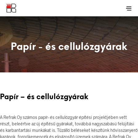
Papír - és cellulózgyárak
Papír – és cellulózgyárak
A Refrak Oy számos papír- és cellulózgyár építési projektjében vett
részt, beleértve az új építésű gyárakat, továbbá nagyszabású felújítási
és karbantartási munkákat is. Tűzálló béléseket készítünk hővisszanyerő
kazánok, forgókemencék és elgázosító üzemek számára. A Refrak Oy