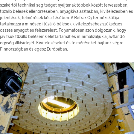
szakértői technikai segítséget nyújtanak többek között tervezésben,
tűzálló bélések ellenőrzésében, anyagkiválasztásban, kivitelezésben és
jelentések, felmérések készítésében. A Refrak Oy termékskálája
tartalmazza a minőségi tűzálló bélések kivitelezéséhez szükséges
összes anyagot és felszerelést. Folyamatosan azon dolgozunk, hogy
javítsuk tűzálló béléseink élettartamát és minimalizáljuk a javítandó
egység állásidejét. Kivitelezéseket és felméréseket hajtunk végre
Finnországban és egész Európában.