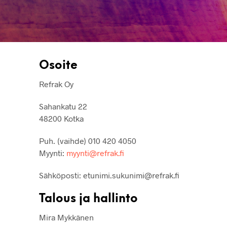
Osoite
Refrak Oy
Sahankatu 22
48200 Kotka
Puh. (vaihde) 010 420 4050
Myynti:
myynti@refrak.fi
Sähköposti: etunimi.sukunimi@refrak.fi
Talous ja hallinto
Mira Mykkänen