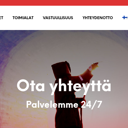
ET
TOIMIALAT
VASTUULLISUUS
YHTEYDENOTTO
Ota yhteyttä
Palvelemme 24/7