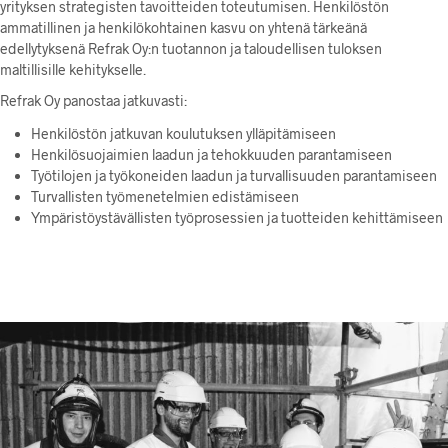
yrityksen strategisten tavoitteiden toteutumisen. Henkilöstön
ammatillinen ja henkilökohtainen kasvu on yhtenä tärkeänä
edellytyksenä Refrak Oy:n tuotannon ja taloudellisen tuloksen
maltillisille kehitykselle.
Refrak Oy panostaa jatkuvasti:
Henkilöstön jatkuvan koulutuksen ylläpitämiseen
Henkilösuojaimien laadun ja tehokkuuden parantamiseen
Työtilojen ja työkoneiden laadun ja turvallisuuden parantamiseen
Turvallisten työmenetelmien edistämiseen
Ympäristöystävällisten työprosessien ja tuotteiden kehittämiseen