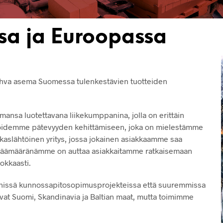
sa ja Euroopassa
n vahva asema Suomessa tulenkestävien tuotteiden
mansa luotettavana liikekumppanina, jolla on erittäin
ijöidemme pätevyyden kehittämiseen, joka on mielestämme
akaslähtöinen yritys, jossa jokainen asiakkaamme saa
ut. Päämääränämme on auttaa asiakkaitamme ratkaisemaan
okkaasti.
ienissä kunnossapitosopimusprojekteissa että suuremmissa
t Suomi, Skandinavia ja Baltian maat, mutta toimimme