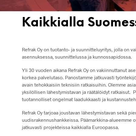
Kaikkialla Suomes
Refrak Oy on tuotanto- ja suunnitteluyritys, jolla o
asennuksessa, suunnittelussa ja kunnossapidossa.
Yli 30 vuoden aikana Refrak Oy on vakiinnuttanut ase
korkea palvelutaso. Panostamme jatkuvasti työntek
avain tehokkaisiin teknisiin ratkaisuihin. Olemme asi
yksilöllisen lähestymistavan ja räätälöidyt ratkais
tuotannolliset ongelmat laadukkaasti ja kustannusteh
Refrak Oy tarjoaa joustavan lähestymistavan sekä p
uudisrakennushankkeissa. Päämarkkina-alueemme ova
jatkuvasti projekteissa kaikkialla Euroopassa.